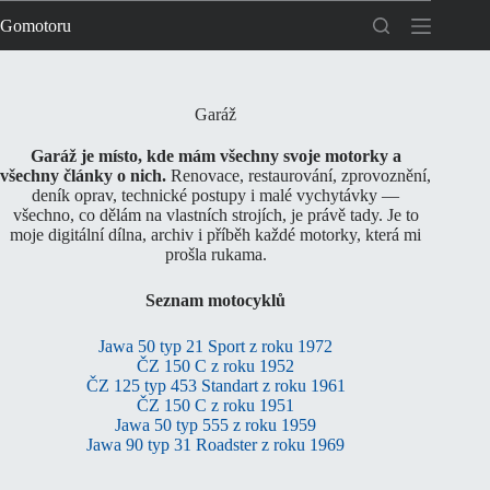
Skip
Gomotoru
to
content
Garáž
Garáž je místo, kde mám všechny svoje motorky a
všechny články o nich.
Renovace, restaurování, zprovoznění,
deník oprav, technické postupy i malé vychytávky —
všechno, co dělám na vlastních strojích, je právě tady. Je to
moje digitální dílna, archiv i příběh každé motorky, která mi
prošla rukama.
Seznam motocyklů
Jawa 50 typ 21 Sport z roku 1972
ČZ 150 C z roku 1952
ČZ 125 typ 453 Standart z roku 1961
ČZ 150 C z roku 1951
Jawa 50 typ 555 z roku 1959
Jawa 90 typ 31 Roadster z roku 1969